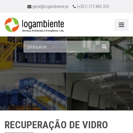
geral@logambiente.pt
(+351) 215 845 333
Pesquisar
RECUPERAÇÃO DE VIDRO